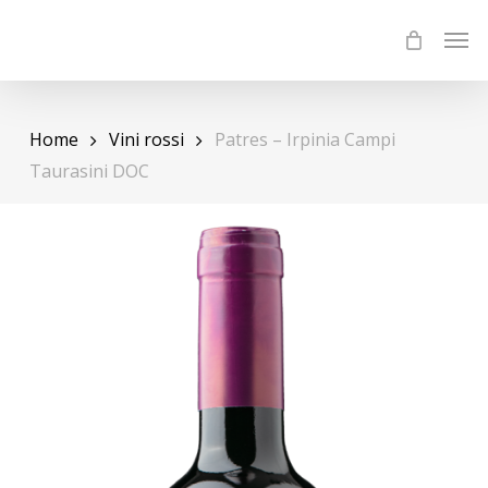
Skip
Menu
Men
to
main
content
Home
Vini rossi
Patres – Irpinia Campi
Taurasini DOC