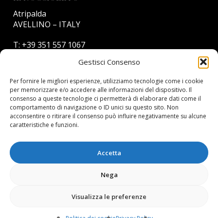
Atripalda
AVELLINO – ITALY
T:
+39 351 557 1067
E:
info@armandocoppola.it
Gestisci Consenso
Per fornire le migliori esperienze, utilizziamo tecnologie come i cookie
PRIVACY
per memorizzare e/o accedere alle informazioni del dispositivo. Il
consenso a queste tecnologie ci permetterà di elaborare dati come il
Privacy Policy
comportamento di navigazione o ID unici su questo sito. Non
Politica dei cookie (UE)
acconsentire o ritirare il consenso può influire negativamente su alcune
caratteristiche e funzioni.
Accetta
Nega
Copyright 2024©
Azienda Agricola Armando Coppola
P.I.
02977930649
Visualizza le preferenze
Concept & Design: Volare Design Studio