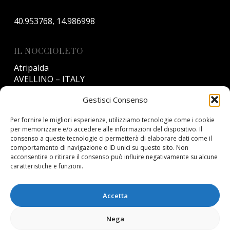
40.953768, 14.986998
IL NOCCIOLETO
Atripalda
AVELLINO – ITALY
Gestisci Consenso
T:
+39 351 557 1067
E:
info@armandocoppola.it
Per fornire le migliori esperienze, utilizziamo tecnologie come i cookie
per memorizzare e/o accedere alle informazioni del dispositivo. Il
consenso a queste tecnologie ci permetterà di elaborare dati come il
PRIVACY
comportamento di navigazione o ID unici su questo sito. Non
acconsentire o ritirare il consenso può influire negativamente su alcune
Privacy Policy
caratteristiche e funzioni.
Politica dei cookie (UE)
Accetta
Nega